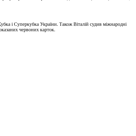
Кубка і Суперкубка України. Також Віталій судив міжнародні
показаних червоних карток.