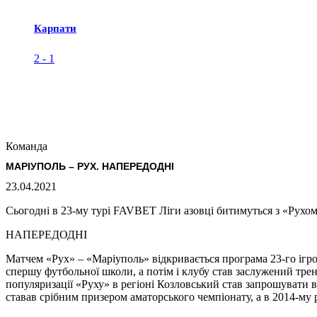
Карпати
2
-
1
Команда
МАРІУПОЛЬ – РУХ. НАПЕРЕДОДНІ
23.04.2021
Сьогодні в 23-му турі FAVBET Ліги азовці битимуться з «Рухом
НАПЕРЕДОДНІ
Матчем «Рух» – «Маріуполь» відкривається програма 23-го ігров
спершу футбольної школи, а потім і клубу став заслужений тре
популяризації «Руху» в регіоні Козловський став запрошувати в
ставав срібним призером аматорського чемпіонату, а в 2014-му 