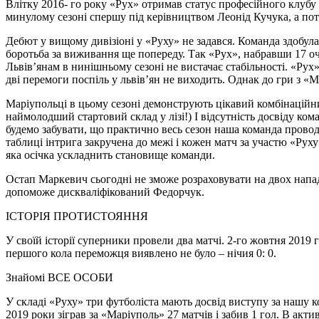
Влітку 2016- го року «Рух» отримав статус професійного клубу
минулому сезоні спершу під керівництвом Леонід Кучука, а пот
Дебют у вищому дивізіоні у «Руху» не задався. Команда здобула
боротьба за виживання ще попереду. Так «Рух», набравши 17 очок
Львів’янам в нинішньому сезоні не вистачає стабільності. «Рух» 
дві перемоги поспіль у львів’ян не виходить. Однак до гри з «
Маріупольці в цьому сезоні демонструють цікавий комбінаційний
наймолодший стартовий склад у лізі!) І відсутність досвіду ко
будемо забувати, що практично весь сезон наша команда провод
таблиці інтрига закручена до межі і кожен матч за участю «Рух
яка осічка ускладнить становище команди.
Остап Маркевич сьогодні не зможе розраховувати на двох напад
допоможе дискваліфікований Федорчук.
ІСТОРІЯ ПРОТИСТОЯННЯ
У своїй історії суперники провели два матчі. 2-го жовтня 2019 
першого кола переможця виявлено не було – нічия 0: 0.
Знайомі ВСЕ ОСОБИ
У складі «Руху» три футболіста мають досвід виступу за нашу ко
2019 роки зіграв за «Маріуполь» 27 матчів і забив 1 гол. В акти