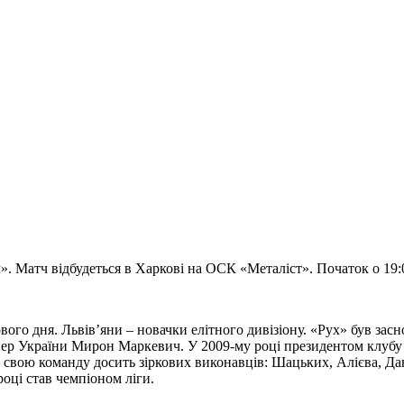
». Матч відбудеться в Харкові на ОСК «Металіст». Початок о 19:
ого дня. Львів’яни – новачки елітного дивізіону. «Рух» був засн
нер України Мирон Маркевич. У 2009-му році президентом клубу 
 свою команду досить зіркових виконавців: Шацьких, Алієва, Дан
році став чемпіоном ліги.