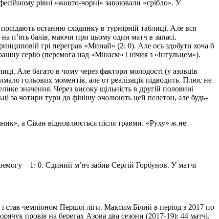
офесійному рівні «жовто-чорні» завоювали «срібло». У
 посідають останню сходинку в турнірній таблиці. Але вся
 на п’ять балів, маючи при цьому один матч в запасі.
 принциповій грі переграв «Минай» (2: 0). Але ось здобути хоча б
рашну серію (перемога над «Мінаєм» і нічия з «Інгульцем»).
иці. Але багато в чому через фактори молодості (у азовців
имало гольових моментів, але от реалізація підводить. Плюс не
лике значення. Через високу щільність в другій половині
ьці за чотири тури до фінішу очолюють цей пелетон, але будь-
ник», а Сікан відновлюється після травми. «Руху» ж не
ремогу – 1: 0. Єдиний м’яч забив Сергій Горбунов. У матчі
) і став чемпіоном Першої ліги. Максим Білий в період з 2017 по
орячук провів на берегах Азова два сезони (2017-19): 44 матчі,