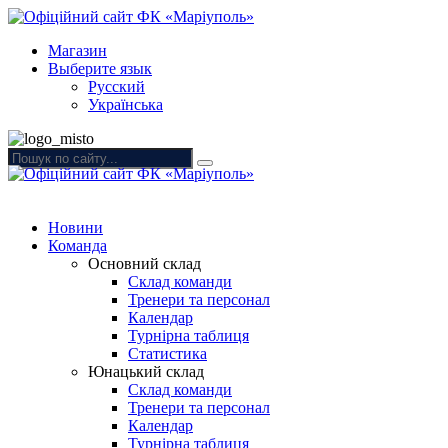
Магазин
Выберите язык
Русский
Українська
Новини
Команда
Основний склад
Склад команди
Тренери та персонал
Календар
Турнірна таблиця
Статистика
Юнацький склад
Склад команди
Тренери та персонал
Календар
Турнірна таблиця