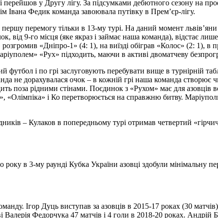
 і перейшов у Другу лігу. За підсумками дебютного сезону на пр
ім Івана Федик команда завоювала путівку в Прем’єр-лігу.
 першу перемогу тільки в 13-му турі. На даний момент львів’яни
, від 9-го місця (яке якраз і займає наша команда), відстає лише
розгромив «Дніпро-1» (4: 1), на виїзді обіграв «Колос» (2: 1), в
Маріуполем» «Рух» підходить, маючи в активі двоматчеву безпрог
 футбол і по грі заслуговують перебувати вище в турнірній табл
манда не дорахувалася очок – в кожній грі наша команда створює ч
ить поза рідними стінами. Поєдинок з «Рухом» має для азовців ве
у», «Олімпіка» і Ко перетворюється на справжню битву. Маріупол
ників – Кулаков в попередньому турі отримав четвертий «гірчич
го року в 3-му раунді Кубка України азовці здобули мінімальну пе
манду. Ігор Дуць виступав за азовців в 2015-17 роках (30 матчів
ві Валерія Федорчука 47 матчів і 4 голи в 2018-20 роках. Андрій Б