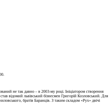
00.
ований не так давно – в 2003-му році. Ініціатором створення
став відомий львівський бізнесмен Григорій Козловський. Для
иловського, братів Баранців. З таким складом «Рух» двічі