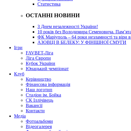
Статистика
ОСТАННІ НОВИНИ
З Днем незалежності України!
10 років без Володимира Семеновича. Пам’ят
ФК Маріуполь – 64 роки незламності та віри в
АЗОВЦІ В БЕЛЕКУ: У ФІНІШНОЇ СМУГИ
Ігри
FAVBET-Ліга
Ліга Європи
Кубок України
Юнацький чемпіонат
Клуб
Керівництво
Фінансова інформація
Наш логотип
Стадіон ім. Бойка
СК Іллічівець
Вакансії
Контакти
Медіа
Фотоальбоми
Відеогалерея