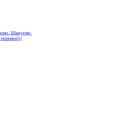
аємо. Шануємо.
 перемогу!