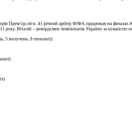
ітрів Прем’єр-ліги. 41-річний арбітр ФІФА працював на фіналах 
11 року. Віталій – рекордсмен чемпіонатів України за кількістю 
, 5 вилучень, 9 пенальті):
льті)
ті)