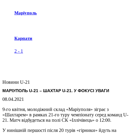
Маріуполь
Карпати
2
-
1
Новини U-21
МАРІУПОЛЬ U-21 – ШАХТАР U-21. У ФОКУСІ УВАГИ
08.04.2021
9-го квітня, молодіжний склад «Маріуполя» зіграє з
«Шахтарем» в рамках 21-го туру чемпіонату серед команд U-
21. Матч відбудеться на полі СК «Іллічівець» о 12:00.
У нинішній першості після 20 турів «гірники» йдуть на