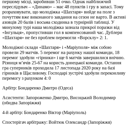
першому місці, заробивши 51 очко. Однак найближчий
переслідувач – «Динамо» – має 48 пунктів і гру в запасі. Тому
розраховувати, що молодіжка «Шахтаря» вийде на поле з
почуттям вже виконаного завдання на сезон не варто. В активі
азовців 20 балів і восьма сходинка в турнірній таблиці. У
минулому турі наша молодіжка зазнала прикрої поразки від
«Інгульця», пропустивши гол в компенсований час. Дублери
«Шахтаря» не без проблем перемогли «Ворсклу» 2: 1.
Молодіжні склади «Шахтаря» і «Маріуполя» між собою
провели 29 матчів. 5 перемог на рахунку нашої команди, 18
перемог здобули «гірники» і ще 6 матчів завершилися внічию.
Різниця м’ячів 25-67 на користь донецької команди. Остання
гра суперників проходила 17 листопада 2020 року на базі
гірників в Щасливому. Господарі зустрічі здобули переконливу
перемогу з рахунком 4: 0
Арбітр: Бондаренко Дмитро (Одеса)
Асистенти: Запороженко Дмитро, Висоцький Володимир
(обидва Запоріжжя)
4-й арбітр: Бондаренко Віктор (Маріуполь)
Спостерігач арбітражу: Войтюк Олександр (Запоріжжя)