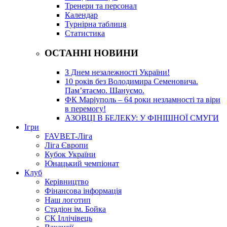
Тренери та персонал
Календар
Турнірна таблиця
Статистика
ОСТАННІ НОВИНИ
З Днем незалежності України!
10 років без Володимира Семеновича.
Пам’ятаємо. Шануємо.
ФК Маріуполь – 64 роки незламності та віри
в перемогу!
АЗОВЦІ В БЕЛЕКУ: У ФІНІШНОЇ СМУГИ
Ігри
FAVBET-Ліга
Ліга Європи
Кубок України
Юнацький чемпіонат
Клуб
Керівництво
Фінансова інформація
Наш логотип
Стадіон ім. Бойка
СК Іллічівець