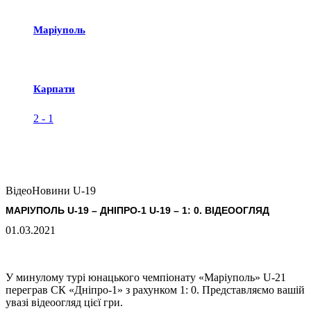
Маріуполь
Карпати
2
-
1
Відео
Новини U-19
МАРІУПОЛЬ U-19 – ДНІПРО-1 U-19 – 1: 0. ВІДЕООГЛЯД
01.03.2021
У минулому турі юнацького чемпіонату «Маріуполь» U-21
переграв СК «Дніпро-1» з рахунком 1: 0. Представляємо вашій
увазі відеоогляд цієї гри.