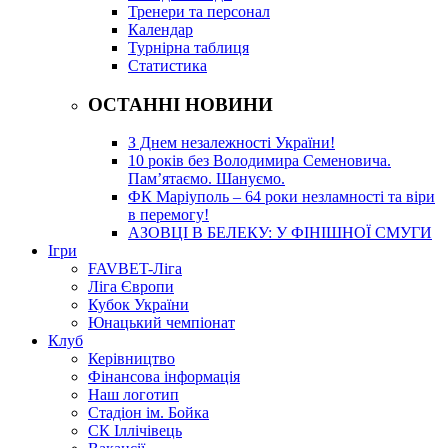
Тренери та персонал
Календар
Турнірна таблиця
Статистика
ОСТАННІ НОВИНИ
З Днем незалежності України!
10 років без Володимира Семеновича.
Пам’ятаємо. Шануємо.
ФК Маріуполь – 64 роки незламності та віри
в перемогу!
АЗОВЦІ В БЕЛЕКУ: У ФІНІШНОЇ СМУГИ
Ігри
FAVBET-Ліга
Ліга Європи
Кубок України
Юнацький чемпіонат
Клуб
Керівництво
Фінансова інформація
Наш логотип
Стадіон ім. Бойка
СК Іллічівець