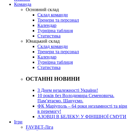
Команда
Основний склад
Склад команди
Тренери та персонал
Календар
Турнірна таблиця
Статистика
Юнацький склад
Склад команди
Тренери та персонал
Календар
Турнірна таблиця
Статистика
ОСТАННІ НОВИНИ
З Днем незалежності України!
10 років без Володимира Семеновича.
Пам’ятаємо. Шануємо.
ФК Маріуполь – 64 роки незламності та віри
в перемогу!
АЗОВЦІ В БЕЛЕКУ: У ФІНІШНОЇ СМУГИ
Ігри
FAVBET-Ліга