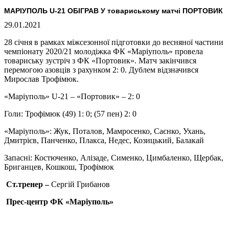
МАРІУПОЛЬ U-21 ОБІГРАВ У товариському матчі ПОРТОВИК
29.01.2021
28 січня в рамках міжсезонної підготовки до весняної частини
чемпіонату 2020/21 молодіжка ФК «Маріуполь» провела
товариську зустріч з ФК «Портовик». Матч закінчився
перемогою азовців з рахунком 2: 0. Дублем відзначився
Мирослав Трофімюк.
«Маріуполь» U-21 – «Портовик» – 2: 0
Голи: Трофімюк (49) 1: 0; (57 пен) 2: 0
«Маріуполь»: Жук, Поталов, Мамросенко, Саєнко, Ухань,
Дмитрієв, Панченко, Плакса, Недес, Козицький, Балакай
Запасні: Костюченко, Алізаде, Сименко, Цимбаленко, Щербак,
Бриганцев, Кошкош, Трофімюк
Ст.тренер –
Сергій Грибанов
Прес-центр ФК «Маріуполь»