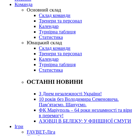
Команда
Основний склад
Склад команди
Тренери та персонал
Календар
Турнірна таблиця
Статистика
Юнацький склад
Склад команди
Тренери та персонал
Календар
Турнірна таблиця
Статистика
ОСТАННІ НОВИНИ
З Днем незалежності України!
10 років без Володимира Семеновича.
Пам’ятаємо. Шануємо.
ФК Маріуполь – 64 роки незламності та віри
в перемогу!
АЗОВЦІ В БЕЛЕКУ: У ФІНІШНОЇ СМУГИ
Ігри
FAVBET-Ліга