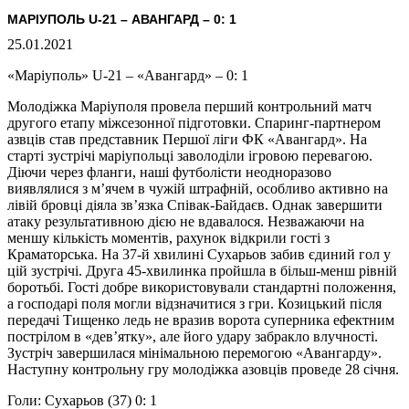
МАРІУПОЛЬ U-21 – АВАНГАРД – 0: 1
25.01.2021
«Маріуполь» U-21 – «Авангард» – 0: 1
Молодіжка Маріуполя провела перший контрольний матч
другого етапу міжсезонної підготовки. Спаринг-партнером
азвців став представник Першої ліги ФК «Авангард». На
старті зустрічі маріупольці заволоділи ігровою перевагою.
Діючи через фланги, наші футболісти неодноразово
виявлялися з м’ячем в чужій штрафній, особливо активно на
лівій бровці діяла зв’язка Співак-Байдаєв. Однак завершити
атаку результативною дією не вдавалося. Незважаючи на
меншу кількість моментів, рахунок відкрили гості з
Краматорська. На 37-й хвилині Сухарьов забив єдиний гол у
цій зустрічі. Друга 45-хвилинка пройшла в більш-менш рівній
боротьбі. Гості добре використовували стандартні положення,
а господарі поля могли відзначитися з гри. Козицький після
передачі Тищенко ледь не вразив ворота суперника ефектним
пострілом в «дев’ятку», але його удару забракло влучності.
Зустріч завершилася мінімальною перемогою «Авангарду».
Наступну контрольну гру молодіжка азовців проведе 28 січня.
Голи: Сухарьов (37) 0: 1