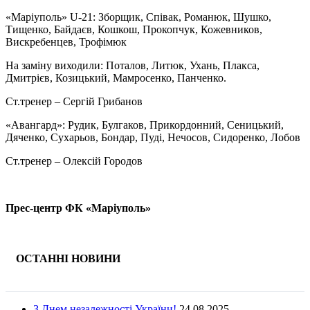
«Маріуполь» U-21: Зборщик, Співак, Романюк, Шушко,
Тищенко, Байдаєв, Кошкош, Прокопчук, Кожевников,
Вискребенцев, Трофімюк
На заміну виходили: Поталов, Литюк, Ухань, Плакса,
Дмитрієв, Козицький, Мамросенко, Панченко.
Ст.тренер – Сергій Грибанов
«Авангард»: Рудик, Булгаков, Прикордонний, Сеницький,
Дяченко, Сухарьов, Бондар, Пуді, Нечосов, Сидоренко, Лобов
Ст.тренер – Олексій Городов
Прес-центр ФК «Маріуполь»
ОСТАННІ НОВИНИ
З Днем незалежності України!
24.08.2025