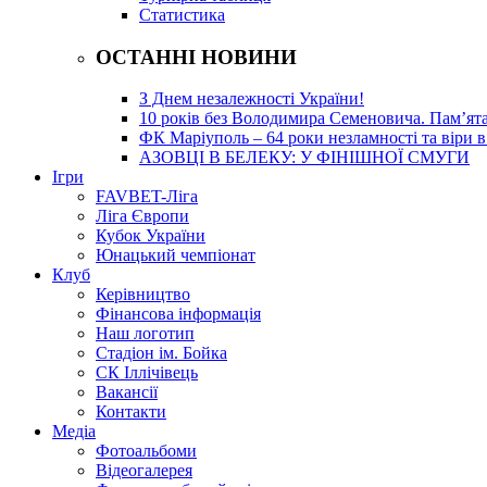
Статистика
ОСТАННІ НОВИНИ
З Днем незалежності України!
10 років без Володимира Семеновича. Пам’ят
ФК Маріуполь – 64 роки незламності та віри в
АЗОВЦІ В БЕЛЕКУ: У ФІНІШНОЇ СМУГИ
Ігри
FAVBET-Ліга
Ліга Європи
Кубок України
Юнацький чемпіонат
Клуб
Керівництво
Фінансова інформація
Наш логотип
Стадіон ім. Бойка
СК Іллічівець
Вакансії
Контакти
Медіа
Фотоальбоми
Відеогалерея