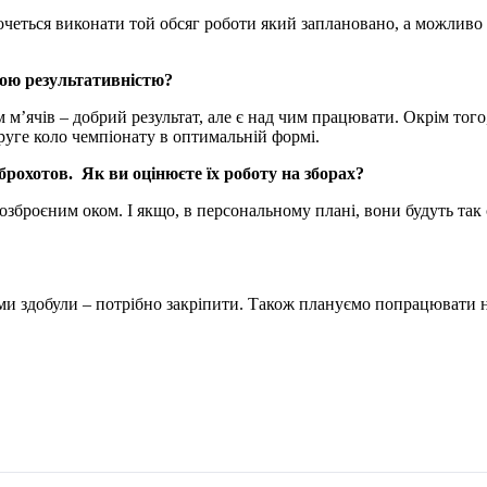
еться виконати той обсяг роботи який заплановано, а можливо і
акою результативністю?
м м’ячів – добрий результат, але є над чим працювати. Окрім тог
руге коло чемпіонату в оптимальній формі.
брохотов. Як ви оцінюєте їх роботу на зборах?
броєним оком. І якщо, в персональному плані, вони будуть так 
 ми здобули – потрібно закріпити. Також плануємо попрацювати н