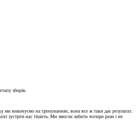
тапу зборів.
ку ми виконуємо на тренуваннях, вона все ж таки дає результат.
тат зустрічі нас тішить. Ми змогли забити чотири рази і не