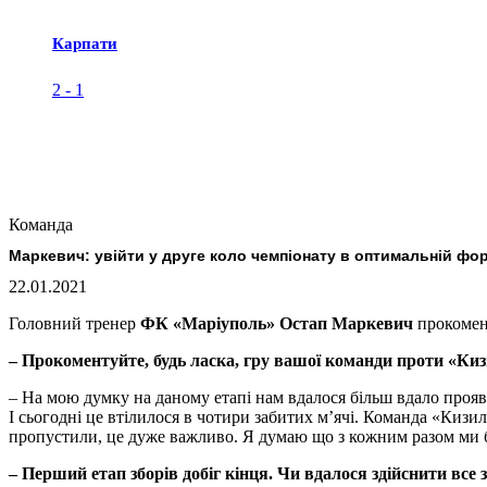
Карпати
2
-
1
Команда
Маркевич: увійти у друге коло чемпіонату в оптимальній фо
22.01.2021
Головний тренер
ФК «Маріуполь» Остап Маркевич
прокомент
– Прокоментуйте, будь ласка, гру вашої команди проти «Ки
– На мою думку на даному етапі нам вдалося більш вдало проявит
І сьогодні це втілилося в чотири забитих м’ячі. Команда «Кизил
пропустили, це дуже важливо. Я думаю що з кожним разом ми 
– Перший етап зборів добіг кінця. Чи вдалося здійснити все