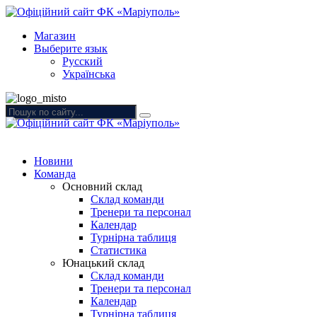
Магазин
Выберите язык
Русский
Українська
Новини
Команда
Основний склад
Склад команди
Тренери та персонал
Календар
Турнірна таблиця
Статистика
Юнацький склад
Склад команди
Тренери та персонал
Календар
Турнірна таблиця