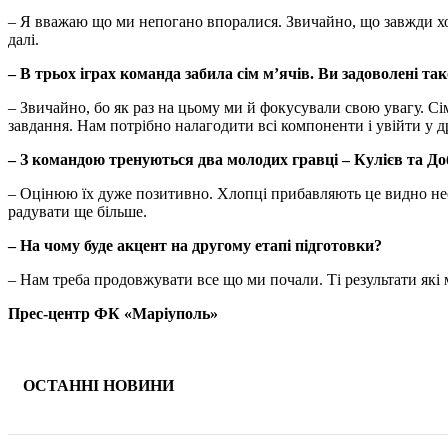
– Я вважаю що ми непогано впоралися. Звичайно, що завжди хоч
далі.
– В трьох іграх команда забила сім м’ячів. Ви задоволені т
– Звичайно, бо як раз на цьому ми й фокусували свою увагу. Сі
завдання. Нам потрібно налагодити всі компоненти і увійти у д
– З командою тренуються два молодих гравці – Кулієв та До
– Оцінюю їх дуже позитивно. Хлопці прибавляють це видно неоз
радувати ще більше.
– На чому буде акцент на другому етапі підготовки?
– Нам треба продовжувати все що ми почали. Ті результати які
Прес-центр ФК «Маріуполь»
ОСТАННІ НОВИНИ