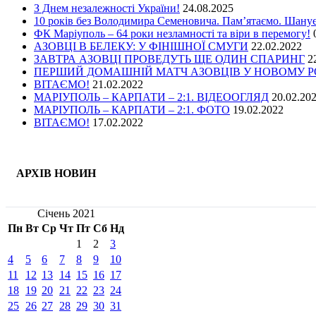
З Днем незалежності України!
24.08.2025
10 років без Володимира Семеновича. Пам’ятаємо. Шану
ФК Маріуполь – 64 роки незламності та віри в перемогу!
АЗОВЦІ В БЕЛЕКУ: У ФІНІШНОЇ СМУГИ
22.02.2022
ЗАВТРА АЗОВЦІ ПРОВЕДУТЬ ЩЕ ОДИН СПАРИНГ
2
ПЕРШИЙ ДОМАШНІЙ МАТЧ АЗОВЦІВ У НОВОМУ РОЦ
ВІТАЄМО!
21.02.2022
МАРІУПОЛЬ – КАРПАТИ – 2:1. ВІДЕООГЛЯД
20.02.20
МАРІУПОЛЬ – КАРПАТИ – 2:1. ФОТО
19.02.2022
ВІТАЄМО!
17.02.2022
АРХІВ НОВИН
Січень 2021
Пн
Вт
Ср
Чт
Пт
Сб
Нд
1
2
3
4
5
6
7
8
9
10
11
12
13
14
15
16
17
18
19
20
21
22
23
24
25
26
27
28
29
30
31