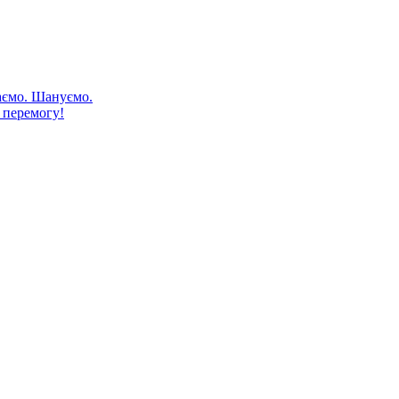
аємо. Шануємо.
 перемогу!