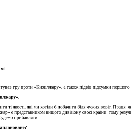
рмі
ував гру проти «Кизилжару», а також підвів підсумки першого е
зилжару».
и ті якості, які ми хотіли б побачити біля чужих воріт. Праця, я
жар» є представником вищого дивізіону своєї країни, тому резуль
будемо прибавляти.
 заплановане?