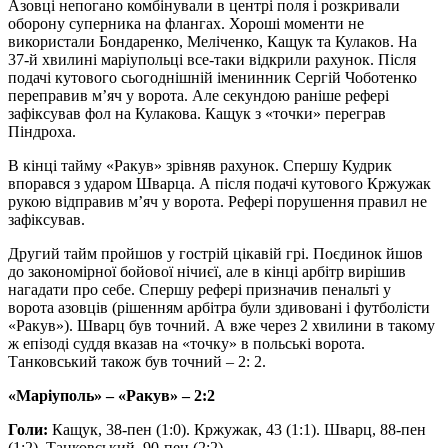
Азовці непогано комбінували в центрі поля і розкривали
оборону суперника на флангах. Хороші моменти не
використали Бондаренко, Меліченко, Кащук та Кулаков. На
37-й хвилині маріупольці все-таки відкрили рахунок. Після
подачі кутового сьогоднішній іменинник Сергій Чоботенко
переправив м’яч у ворота. Але секундою раніше рефері
зафіксував фол на Кулакова. Кащук з «точки» переграв
Піндроха.
В кінці тайму «Ракув» зрівняв рахунок. Спершу Кудрик
впорався з ударом Шварца. А після подачі кутового Кржужак
рукою відправив м’яч у ворота. Рефері порушення правил не
зафіксував.
Другий тайм пройшов у гострій цікавій грі. Поєдинок йшов
до закономірної бойової нічиєї, але в кінці арбітр вирішив
нагадати про себе. Спершу рефері призначив пенальті у
ворота азовців (рішенням арбітра були здивовані і футболісти
«Ракув»). Шварц був точний. А вже через 2 хвилини в такому
ж епізоді суддя вказав на «точку» в польські ворота.
Танковський також був точний – 2: 2.
«Маріуполь» – «Ракув» – 2:2
Голи:
Кащук, 38-пен (1:0). Кржужак, 43 (1:1). Шварц, 88-пен
(1:2). Танковський, 90-пен (2:2).