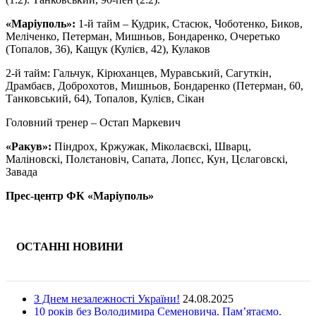
«Маріуполь»:
1-й тайм – Кудрик, Стасюк, Чоботенко, Биков,
Меліченко, Петерман, Мишньов, Бондаренко, Очеретько
(Топалов, 36), Кащук (Кулієв, 42), Кулаков
2-й тайм: Гальчук, Кірюханцев, Муравський, Сагуткін,
Драмбаєв, Доброхотов, Мишньов, Бондаренко (Петерман, 60,
Танковський, 64), Топалов, Кулієв, Сікан
Головний тренер – Остап Маркевич
«Ракув»:
Піндрох, Кржужак, Міколаєвскі, Шварц,
Маліновскі, Полєтановіч, Сапата, Лопєс, Кун, Цєлаговскі,
Завада
Прес-центр ФК «Маріуполь»
ОСТАННІ НОВИНИ
З Днем незалежності України!
24.08.2025
10 років без Володимира Семеновича. Пам’ятаємо.