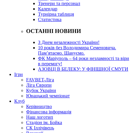
Тренери та персонал
Календар
Турнірна таблиця
Статистика
ОСТАННІ НОВИНИ
З Днем незалежності України!
10 років без Володимира Семеновича.
Пам’ятаємо. Шануємо.
ФК Маріуполь – 64 роки незламності та віри
в перемогу!
АЗОВЦІ В БЕЛЕКУ: У ФІНІШНОЇ СМУГИ
Ігри
FAVBET-Ліга
Ліга Європи
Кубок України
Юнацький чемпіонат
Клуб
Керівництво
Фінансова інформація
Наш логотип
Стадіон ім. Бойка
СК Іллічівець