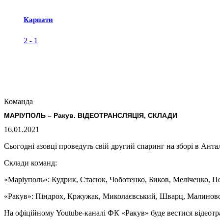
Карпати
2
-
1
Команда
МАРІУПОЛЬ – Ракув. ВІДЕОТРАНСЛЯЦІЯ, СКЛАДИ
16.01.2021
Сьогодні азовці проведуть свій другий спаринг на зборі в Анта
Склади команд:
«Маріуполь»: Кудрик, Стасюк, Чоботенко, Биков, Меліченко, П
«Ракув»: Піндрох, Кржужак, Миколаєвський, Шварц, Малиновськ
На офіційному Youtube-каналі ФК «Ракув» буде вестися відеотр