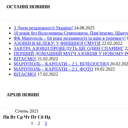
ОСТАННІ НОВИНИ
З Днем незалежності України!
24.08.2025
10 років без Володимира Семеновича. Пам’ятаємо. Шану
ФК Маріуполь – 64 роки незламності та віри в перемогу!
АЗОВЦІ В БЕЛЕКУ: У ФІНІШНОЇ СМУГИ
22.02.2022
ЗАВТРА АЗОВЦІ ПРОВЕДУТЬ ЩЕ ОДИН СПАРИНГ
2
ПЕРШИЙ ДОМАШНІЙ МАТЧ АЗОВЦІВ У НОВОМУ РОЦ
ВІТАЄМО!
21.02.2022
МАРІУПОЛЬ – КАРПАТИ – 2:1. ВІДЕООГЛЯД
20.02.20
МАРІУПОЛЬ – КАРПАТИ – 2:1. ФОТО
19.02.2022
ВІТАЄМО!
17.02.2022
АРХІВ НОВИН
Січень 2021
Пн
Вт
Ср
Чт
Пт
Сб
Нд
1
2
3