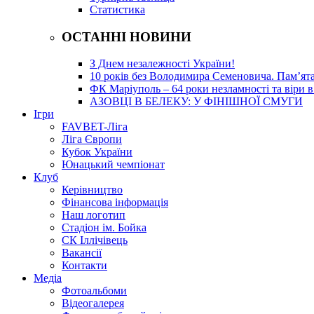
Статистика
ОСТАННІ НОВИНИ
З Днем незалежності України!
10 років без Володимира Семеновича. Пам’ят
ФК Маріуполь – 64 роки незламності та віри в
АЗОВЦІ В БЕЛЕКУ: У ФІНІШНОЇ СМУГИ
Ігри
FAVBET-Ліга
Ліга Європи
Кубок України
Юнацький чемпіонат
Клуб
Керівництво
Фінансова інформація
Наш логотип
Стадіон ім. Бойка
СК Іллічівець
Вакансії
Контакти
Медіа
Фотоальбоми
Відеогалерея