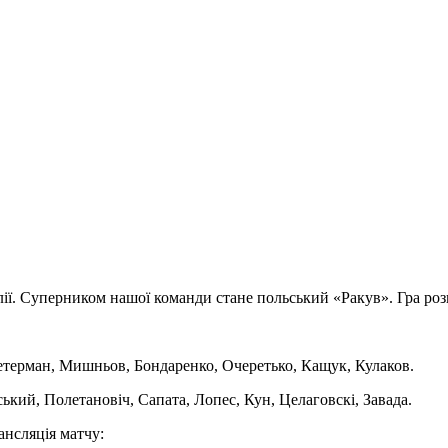
лії. Суперником нашої команди стане польський «Ракув». Гра роз
етерман, Мишньов, Бондаренко, Очеретько, Кащук, Кулаков.
ий, Полетановіч, Сапата, Лопес, Кун, Целаговскі, Завада.
ансляція матчу: