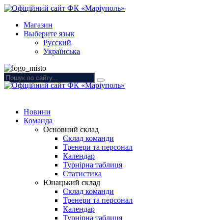
Магазин
Выберите язык
Русский
Українська
Новини
Команда
Основний склад
Склад команди
Тренери та персонал
Календар
Турнірна таблиця
Статистика
Юнацький склад
Склад команди
Тренери та персонал
Календар
Турнірна таблиця