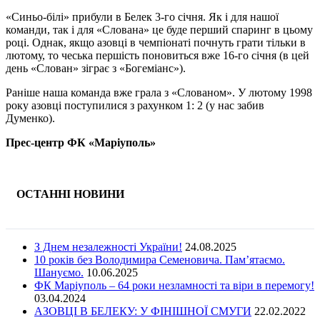
«Синьо-білі» прибули в Белек 3-го січня. Як і для нашої
команди, так і для «Слована» це буде перший спаринг в цьому
році. Однак, якщо азовці в чемпіонаті почнуть грати тільки в
лютому, то чеська першість поновиться вже 16-го січня (в цей
день «Слован» зіграє з «Богеміанс»).
Раніше наша команда вже грала з «Слованом». У лютому 1998
року азовці поступилися з рахунком 1: 2 (у нас забив
Думенко).
Прес-центр ФК «Маріуполь»
ОСТАННІ НОВИНИ
З Днем незалежності України!
24.08.2025
10 років без Володимира Семеновича. Пам’ятаємо.
Шануємо.
10.06.2025
ФК Маріуполь – 64 роки незламності та віри в перемогу!
03.04.2024
АЗОВЦІ В БЕЛЕКУ: У ФІНІШНОЇ СМУГИ
22.02.2022