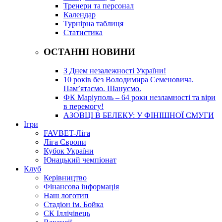
Тренери та персонал
Календар
Турнірна таблиця
Статистика
ОСТАННІ НОВИНИ
З Днем незалежності України!
10 років без Володимира Семеновича.
Пам’ятаємо. Шануємо.
ФК Маріуполь – 64 роки незламності та віри
в перемогу!
АЗОВЦІ В БЕЛЕКУ: У ФІНІШНОЇ СМУГИ
Ігри
FAVBET-Ліга
Ліга Європи
Кубок України
Юнацький чемпіонат
Клуб
Керівництво
Фінансова інформація
Наш логотип
Стадіон ім. Бойка
СК Іллічівець