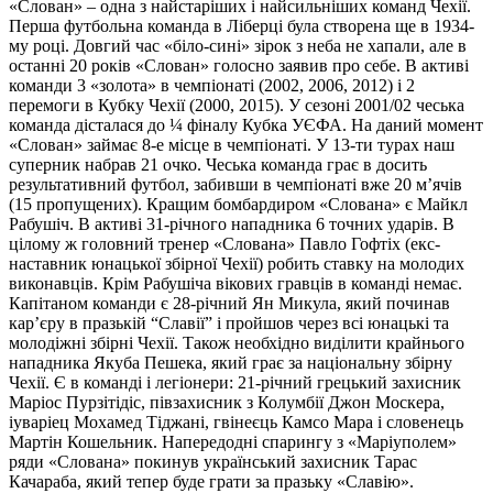
«Слован» – одна з найстаріших і найсильніших команд Чехії.
Перша футбольна команда в Ліберці була створена ще в 1934-
му році. Довгий час «біло-сині» зірок з неба не хапали, але в
останні 20 років «Слован» голосно заявив про себе. В активі
команди 3 «золота» в чемпіонаті (2002, 2006, 2012) і 2
перемоги в Кубку Чехії (2000, 2015). У сезоні 2001/02 чеська
команда дісталася до ¼ фіналу Кубка УЄФА. На даний момент
«Слован» займає 8-е місце в чемпіонаті. У 13-ти турах наш
суперник набрав 21 очко. Чеська команда грає в досить
результативний футбол, забивши в чемпіонаті вже 20 м’ячів
(15 пропущених). Кращим бомбардиром «Слована» є Майкл
Рабушіч. В активі 31-річного нападника 6 точних ударів. В
цілому ж головний тренер «Слована» Павло Гофтіх (екс-
наставник юнацької збірної Чехії) робить ставку на молодих
виконавців. Крім Рабушіча вікових гравців в команді немає.
Капітаном команди є 28-річний Ян Микула, який починав
кар’єру в празькій “Славії” і пройшов через всі юнацькі та
молодіжні збірні Чехії. Також необхідно виділити крайнього
нападника Якуба Пешека, який грає за національну збірну
Чехії. Є в команді і легіонери: 21-річний грецький захисник
Маріос Пурзітідіс, півзахисник з Колумбії Джон Москера,
іуваріец Мохамед Тіджані, гвінеєць Камсо Мара і словенець
Мартін Кошельник. Напередодні спарингу з «Маріуполем»
ряди «Слована» покинув український захисник Тарас
Качараба, який тепер буде грати за празьку «Славію».