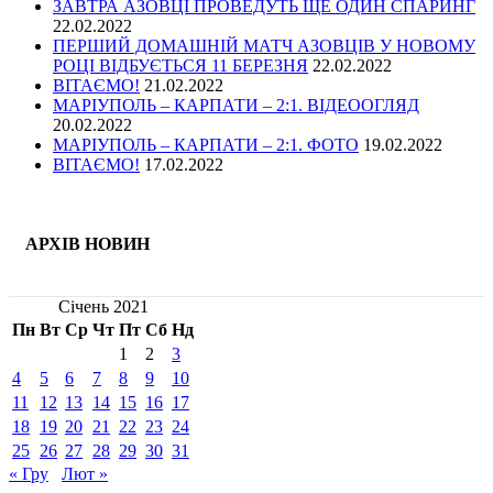
ЗАВТРА АЗОВЦІ ПРОВЕДУТЬ ЩЕ ОДИН СПАРИНГ
22.02.2022
ПЕРШИЙ ДОМАШНІЙ МАТЧ АЗОВЦІВ У НОВОМУ
РОЦІ ВІДБУЄТЬСЯ 11 БЕРЕЗНЯ
22.02.2022
ВІТАЄМО!
21.02.2022
МАРІУПОЛЬ – КАРПАТИ – 2:1. ВІДЕООГЛЯД
20.02.2022
МАРІУПОЛЬ – КАРПАТИ – 2:1. ФОТО
19.02.2022
ВІТАЄМО!
17.02.2022
АРХІВ НОВИН
Січень 2021
Пн
Вт
Ср
Чт
Пт
Сб
Нд
1
2
3
4
5
6
7
8
9
10
11
12
13
14
15
16
17
18
19
20
21
22
23
24
25
26
27
28
29
30
31
« Гру
Лют »