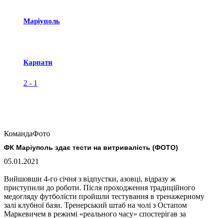
Маріуполь
Карпати
2
-
1
Команда
Фото
ФК Маріуполь здає тести на витривалість (ФОТО)
05.01.2021
Вийшовши 4-го січня з відпустки, азовці, відразу ж
приступили до роботи. Після проходження традиційного
медогляду футболісти пройшли тестування в тренажерному
залі клубної бази. Тренерський штаб на чолі з Остапом
Маркевичем в режимі «реального часу» спостерігав за