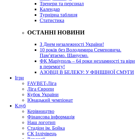
Тренери та персонал
Календар
Турнірна таблиця
Статистика
ОСТАННІ НОВИНИ
З Днем незалежності України!
10 років без Володимира Семеновича.
Пам’ятаємо. Шануємо.
ФК Маріуполь – 64 роки незламності та віри
в перемогу!
АЗОВЦІ В БЕЛЕКУ: У ФІНІШНОЇ СМУГИ
Ігри
FAVBET-Ліга
Ліга Європи
Кубок України
Юнацький чемпіонат
Клуб
Керівництво
Фінансова інформація
Наш логотип
Стадіон ім. Бойка
СК Іллічівець