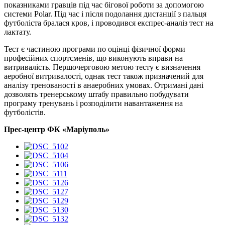
показниками гравців під час бігової роботи за допомогою
системи Polar. Під час і після подолання дистанції з пальця
футболіста бралася кров, і проводився експрес-аналіз тест на
лактату.
Тест є частиною програми по оцінці фізичної форми
професійних спортсменів, що виконують вправи на
витривалість. Першочерговою метою тесту є визначення
аеробної витривалості, однак тест також призначений для
аналізу тренованості в анаеробних умовах. Отримані дані
дозволять тренерському штабу правильно побудувати
програму тренувань і розподілити навантаження на
футболістів.
Прес-центр ФК «Маріуполь»