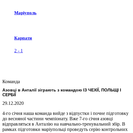
Маріуполь
Карпати
2
-
1
Команда
Азовці в Анталії зіграють з командою ІЗ ЧЕХІЇ, ПОЛЬЩІ І
СЕРБІЇ
29.12.2020
4-го січня наша команда вийде з відпустки і почне підготовку
до весняної частини чемпіонату. Вже 7-го січня азовці
відправляться в Анталію на навчально-тренувальний збір. В
рамках підготовки маріупольці проведуть серію контрольних