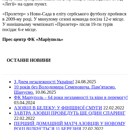
«Легії» на один пункт.
«Пролетер» з Нови-Сада в еліту сербського футболу пробився
в 2009-му році. У минулому сезоні команда посіла 12-е місце.
У нинішньому чемпіонаті «Пролетер» після 19-ти турів
посідає 6-е місце.
Прес-центр ФК «Маріуполь»
ОСТАННІ НОВИНИ
З Днем незалежності України!
24.08.2025
10 років без Володимира Семеновича. Пам’ятаємо.
Шануємо.
10.06.2025
ФК Маріуполь – 64 роки незламності та віри в перемогу!
03.04.2024
АЗОВЦІ В БЕЛЕКУ: У ФІНІШНОЇ СМУГИ
22.02.2022
ЗАВТРА АЗОВЦІ ПРОВЕДУТЬ ЩЕ ОДИН СПАРИНГ
22.02.2022
ПЕРШИЙ ДОМАШНІЙ МАТЧ АЗОВЦІВ У НОВОМУ
РОЦІ ВІДБУЄТЬСЯ 11 БЕРЕЗНЯ
22.02.2022