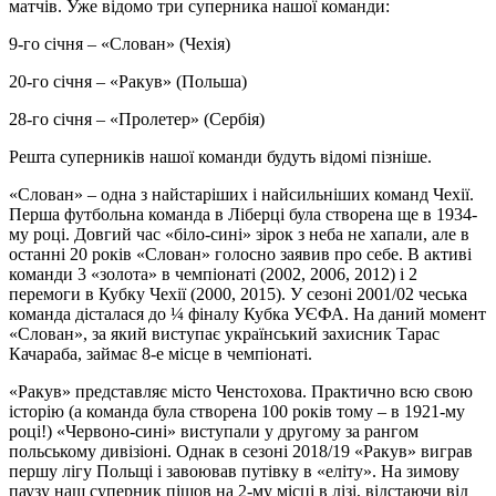
матчів. Уже відомо три суперника нашої команди:
9-го січня – «Слован» (Чехія)
20-го січня – «Ракув» (Польша)
28-го січня – «Пролетер» (Сербія)
Решта суперників нашої команди будуть відомі пізніше.
«Слован» – одна з найстаріших і найсильніших команд Чехії.
Перша футбольна команда в Ліберці була створена ще в 1934-
му році. Довгий час «біло-сині» зірок з неба не хапали, але в
останні 20 років «Слован» голосно заявив про себе. В активі
команди 3 «золота» в чемпіонаті (2002, 2006, 2012) і 2
перемоги в Кубку Чехії (2000, 2015). У сезоні 2001/02 чеська
команда дісталася до ¼ фіналу Кубка УЄФА. На даний момент
«Слован», за який виступає український захисник Тарас
Качараба, займає 8-е місце в чемпіонаті.
«Ракув» представляє місто Ченстохова. Практично всю свою
історію (а команда була створена 100 років тому – в 1921-му
році!) «Червоно-сині» виступали у другому за рангом
польському дивізіоні. Однак в сезоні 2018/19 «Ракув» виграв
першу лігу Польщі і завоював путівку в «еліту». На зимову
паузу наш суперник пішов на 2-му місці в лізі, відстаючи від