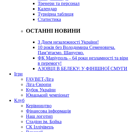
Тренери та персонал
Календар
Турнірна таблиця
Статистика
ОСТАННІ НОВИНИ
З Днем незалежності України!
10 років без Володимира Семеновича.
Пам’ятаємо. Шануємо.
ФК Маріуполь – 64 роки незламності та віри
в перемогу!
АЗОВЦІ В БЕЛЕКУ: У ФІНІШНОЇ СМУГИ
Ігри
FAVBET-Ліга
Ліга Європи
Кубок України
Юнацький чемпіонат
Клуб
Керівництво
Фінансова інформація
Наш логотип
Стадіон ім. Бойка
СК Іллічівець