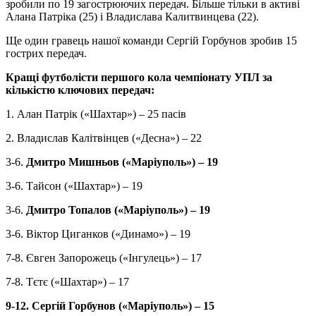
зробили по 19 загострюючих передач. Більше тільки в активі
Алана Патріка (25) і Владислава Калитвинцева (22).
Ще один гравець нашої команди Сергій Горбунов зробив 15
гострих передач.
Кращі футболісти першого кола чемпіонату УПЛ за
кількістю ключових передач:
1. Алан Патрік («Шахтар») – 25 пасів
2. Владислав Калітвінцев («Десна») – 22
3-6.
Дмитро Мишньов («Маріуполь») – 19
3-6. Тайсон («Шахтар») – 19
3-6.
Дмитро Топалов («Маріуполь») – 19
3-6. Віктор Циганков («Динамо») – 19
7-8. Євген Запорожець («Інгулець») – 17
7-8. Тєтє («Шахтар») – 17
9-12. Сергій Горбунов («Маріуполь») – 15