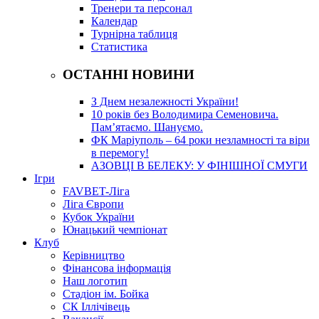
Тренери та персонал
Календар
Турнірна таблиця
Статистика
ОСТАННІ НОВИНИ
З Днем незалежності України!
10 років без Володимира Семеновича.
Пам’ятаємо. Шануємо.
ФК Маріуполь – 64 роки незламності та віри
в перемогу!
АЗОВЦІ В БЕЛЕКУ: У ФІНІШНОЇ СМУГИ
Ігри
FAVBET-Ліга
Ліга Європи
Кубок України
Юнацький чемпіонат
Клуб
Керівництво
Фінансова інформація
Наш логотип
Стадіон ім. Бойка
СК Іллічівець