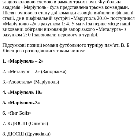
за двохколовою схемою в рамках трьох груп. Футбольна
академія «Маріуполь» була представлена ​​трьома командами.
Після групового етапу дві команди азовців вийшли в фінальні
стадії, де в півфінальній зустрічі «Маріуполь 2010» поступився
«Маріуполю -2» з рахунком 1: 4. У матчі за перше місце наші
вихованці обіграли вихованців запорізького «Металурга» з
рахунком 2: 0 і завоювали перемогу в турнірі.
Підсумкові позиції команд футбольного турніру пам’яті В. Б.
Лівенцева розподілилися таким чином:
1. «Маріуполь – 2»
2. «Металург – 2» (Запоріжжя)
3.«Азовсталь» (Маріуполь)
4. «Маріуполь-10»
5. «Маріуполь-3»
6
.
«Янг Бойз»
7. КДЮСШ (Олімпія)
8. ДЮСШ (Дружківка)