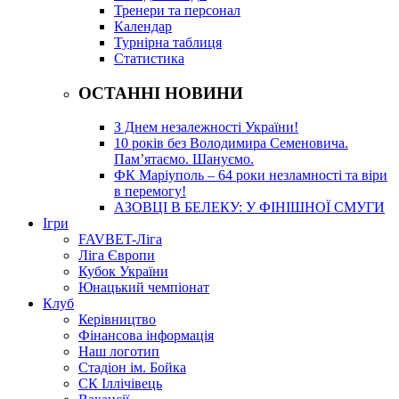
Тренери та персонал
Календар
Турнірна таблиця
Статистика
ОСТАННІ НОВИНИ
З Днем незалежності України!
10 років без Володимира Семеновича.
Пам’ятаємо. Шануємо.
ФК Маріуполь – 64 роки незламності та віри
в перемогу!
АЗОВЦІ В БЕЛЕКУ: У ФІНІШНОЇ СМУГИ
Ігри
FAVBET-Ліга
Ліга Європи
Кубок України
Юнацький чемпіонат
Клуб
Керівництво
Фінансова інформація
Наш логотип
Стадіон ім. Бойка
СК Іллічівець