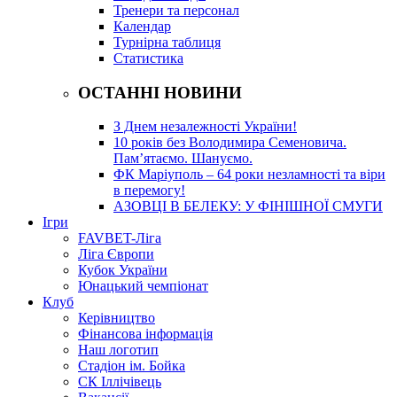
Тренери та персонал
Календар
Турнірна таблиця
Статистика
ОСТАННІ НОВИНИ
З Днем незалежності України!
10 років без Володимира Семеновича.
Пам’ятаємо. Шануємо.
ФК Маріуполь – 64 роки незламності та віри
в перемогу!
АЗОВЦІ В БЕЛЕКУ: У ФІНІШНОЇ СМУГИ
Ігри
FAVBET-Ліга
Ліга Європи
Кубок України
Юнацький чемпіонат
Клуб
Керівництво
Фінансова інформація
Наш логотип
Стадіон ім. Бойка
СК Іллічівець