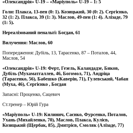
«Олександрія» U-19 – «Маріуполь» U-19 – 1: 5
Голи: Плакса, 13-пен (0: 1). Козицький, 30 (0: 2). Сергієнко,
32 (1: 2). Плакса, 39 (1: 3). Маслов, 49-пен (1: 4). Алізаде, 79
(1: 5).
Нереалізований пенальті: Богдан, 61
Вилучення: Маслов, 60
Попередження: Дубіль, 13, Тарасенко, 87 – Поталов, 44,
Маслов, 54
«Олександрія» U-19: Ферт, Гезель, Каландадзе, Биков,
Дубіль (Мухаматгаллев, 46, Богомол, 71), Андріца
(Тарасенко, 56), Бабешко (Каверін, 71), Гулевський, Чабан
(Муха, 46), Сергієнко , Богдан
Запасні: Проценко, Сацевич
Ст.тренер – Юрій Гура
«Маріуполь» U-19: Килинич, Саєнко, Фурсенко, Поталов,
Ухань (Михайленко, 70), Маслов, Плакса, Кулієв,
Козицький (Щербак, 85), Дмитрієв, Смоляк (Алізаде, 77)