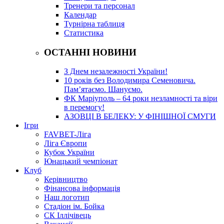
Тренери та персонал
Календар
Турнірна таблиця
Статистика
ОСТАННІ НОВИНИ
З Днем незалежності України!
10 років без Володимира Семеновича.
Пам’ятаємо. Шануємо.
ФК Маріуполь – 64 роки незламності та віри
в перемогу!
АЗОВЦІ В БЕЛЕКУ: У ФІНІШНОЇ СМУГИ
Ігри
FAVBET-Ліга
Ліга Європи
Кубок України
Юнацький чемпіонат
Клуб
Керівництво
Фінансова інформація
Наш логотип
Стадіон ім. Бойка
СК Іллічівець