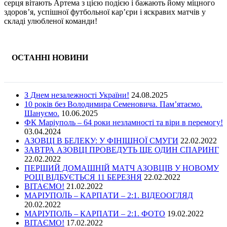
серця вітають Артема з цією подією і бажають йому міцного
здоров’я, успішної футбольної кар’єри і яскравих матчів у
складі улюбленої команди!
ОСТАННІ НОВИНИ
З Днем незалежності України!
24.08.2025
10 років без Володимира Семеновича. Пам’ятаємо.
Шануємо.
10.06.2025
ФК Маріуполь – 64 роки незламності та віри в перемогу!
03.04.2024
АЗОВЦІ В БЕЛЕКУ: У ФІНІШНОЇ СМУГИ
22.02.2022
ЗАВТРА АЗОВЦІ ПРОВЕДУТЬ ЩЕ ОДИН СПАРИНГ
22.02.2022
ПЕРШИЙ ДОМАШНІЙ МАТЧ АЗОВЦІВ У НОВОМУ
РОЦІ ВІДБУЄТЬСЯ 11 БЕРЕЗНЯ
22.02.2022
ВІТАЄМО!
21.02.2022
МАРІУПОЛЬ – КАРПАТИ – 2:1. ВІДЕООГЛЯД
20.02.2022
МАРІУПОЛЬ – КАРПАТИ – 2:1. ФОТО
19.02.2022
ВІТАЄМО!
17.02.2022