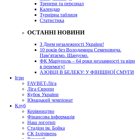
Тренери та персонал
Календар
Турнірна таблиця
Статистика
ОСТАННІ НОВИНИ
З Днем незалежності України!
10 років без Володимира Семеновича.
Пам’ятаємо. Шануємо.
ФК Маріуполь – 64 роки незламності та віри
в перемогу!
АЗОВЦІ В БЕЛЕКУ: У ФІНІШНОЇ СМУГИ
Ігри
FAVBET-Ліга
Ліга Європи
Кубок України
Юнацький чемпіонат
Клуб
Керівництво
Фінансова інформація
Наш логотип
Стадіон ім. Бойка
СК Іллічівець