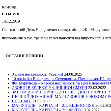
Команда
ВІТАЄМО!
14.12.2019
Сьогодні свій День Народження святкує лікар ФК «Маріуполь»
Футбольний клуб, тренери та всі пацієнти від щирого серця ві
ОСТАННІ НОВИНИ
З Днем незалежності України!
24.08.2025
10 років без Володимира Семеновича. Пам’ятаємо. Шану
ФК Маріуполь – 64 роки незламності та віри в перемогу!
АЗОВЦІ В БЕЛЕКУ: У ФІНІШНОЇ СМУГИ
22.02.2022
ЗАВТРА АЗОВЦІ ПРОВЕДУТЬ ЩЕ ОДИН СПАРИНГ
2
ПЕРШИЙ ДОМАШНІЙ МАТЧ АЗОВЦІВ У НОВОМУ РОЦ
ВІТАЄМО!
21.02.2022
МАРІУПОЛЬ – КАРПАТИ – 2:1. ВІДЕООГЛЯД
20.02.20
МАРІУПОЛЬ – КАРПАТИ – 2:1. ФОТО
19.02.2022