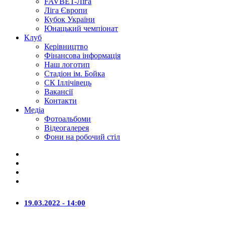
FAVBET-Ліга
Ліга Європи
Кубок України
Юнацький чемпіонат
Клуб
Керівництво
Фінансова інформація
Наш логотип
Стадіон ім. Бойка
СК Іллічівець
Вакансії
Контакти
Медіа
Фотоальбоми
Відеогалерея
Фони на робочий стіл
19.03.2022 - 14:00