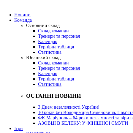
Новини
Команда
Основний склад
Склад команди
Тренери та персонал
Календар
Турнірна таблиця
Статистика
Юнацький склад
Склад команди
Тренери та персонал
Календар
Турнірна таблиця
Статистика
ОСТАННІ НОВИНИ
З Днем незалежності України!
10 років без Володимира Семеновича. Пам’ят
ФК Маріуполь – 64 роки незламності та віри в
АЗОВЦІ В БЕЛЕКУ: У ФІНІШНОЇ СМУГИ
Ігри