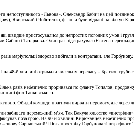
ти непоступливого «Львова». Олександр Бабич на цей поєдинок в
аву), Яворський і Чоботенко, фланги були віддані на відкуп Кірю
які швидше пристосувалися до непростих погодних умов і грузло
и Сабіно і Татаркова. Один раз підстрахувала Євгена переклади
разів маріупольці здорово вибігали в контратаки, але Горбунову
 і на 48-й хвилині отримали чисельну перевагу – Братков грубо с
Кілька разів небезпечно проривався по флангу Топалов, продовж
ринципі фол Танковського.
ктивно. Обидві команди прагнули вирвати перемогу, але через чи
огли забивати переможний м’яч. Так Вакула хльостко «вистрілив» 
фіксував поза грою. На 90-й хвилині Кирюханцев небезпечно пр
ар – знову Сарнавський! Після прострілу Горбунова зі штрафного