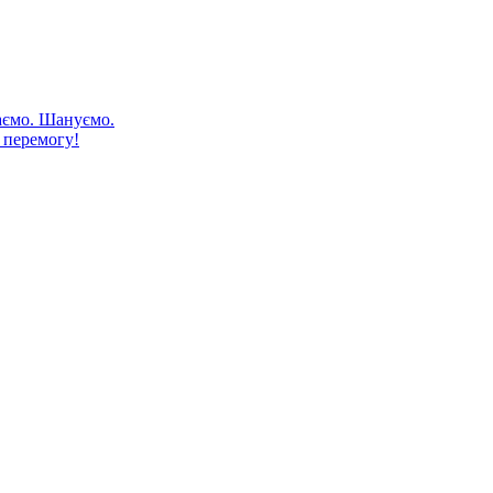
аємо. Шануємо.
 перемогу!