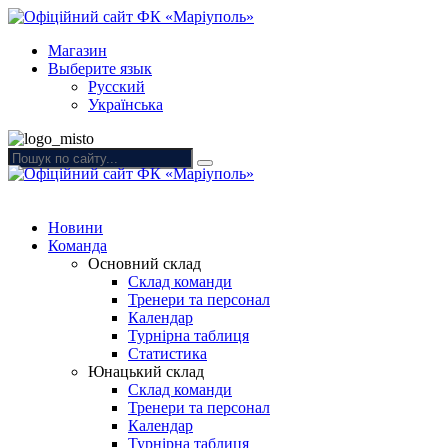
Магазин
Выберите язык
Русский
Українська
Новини
Команда
Основний склад
Склад команди
Тренери та персонал
Календар
Турнірна таблиця
Статистика
Юнацький склад
Склад команди
Тренери та персонал
Календар
Турнірна таблиця