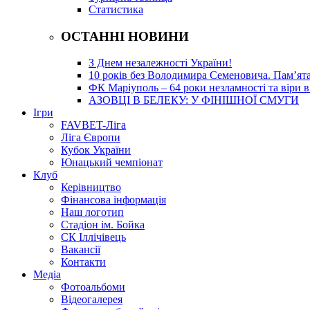
Статистика
ОСТАННІ НОВИНИ
З Днем незалежності України!
10 років без Володимира Семеновича. Пам’ят
ФК Маріуполь – 64 роки незламності та віри в
АЗОВЦІ В БЕЛЕКУ: У ФІНІШНОЇ СМУГИ
Ігри
FAVBET-Ліга
Ліга Європи
Кубок України
Юнацький чемпіонат
Клуб
Керівництво
Фінансова інформація
Наш логотип
Стадіон ім. Бойка
СК Іллічівець
Вакансії
Контакти
Медіа
Фотоальбоми
Відеогалерея