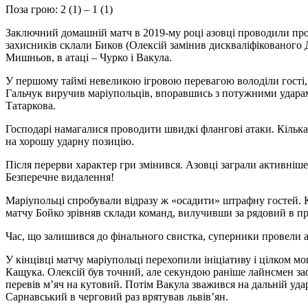
Поза грою: 2 (1) – 1 (1)
Заключний домашній матч в 2019-му році азовці проводили про
захисників склали Биков (Олексій замінив дискваліфікованого Д
Мишньов, в атаці – Чурко і Вакула.
У першому таймі невеликою ігровою перевагою володіли гості, 
Гальчук виручив маріупольців, впоравшись з потужними ударам
Татаркова.
Господарі намагалися проводити швидкі флангові атаки. Кілька 
на хорошу ударну позицію.
Після перерви характер гри змінився. Азовці заграли активніше
Безперечне видалення!
Маріупольці спробували відразу ж «осадити» штрафну гостей. 
матчу Бойко зрівняв склади команд, вилучивши за рядовий в п
Час, що залишився до фінального свистка, суперники провели а
У кінцівці матчу маріупольці перехопили ініціативу і цілком м
Кащука. Олексій був точний, але секундою раніше лайнсмен за
перевів м’яч на кутовий. Потім Вакула зважився на дальній уд
Сарнавський в черговий раз врятував львів’ян.