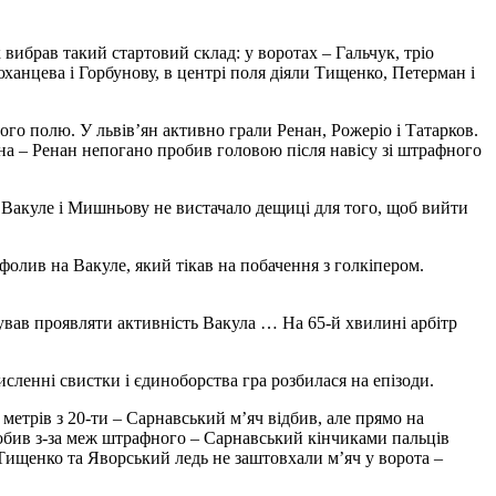
ибрав такий стартовий склад: у воротах – Гальчук, тріо
ханцева і Горбунову, в центрі поля діяли Тищенко, Петерман і
го полю. У львів’ян активно грали Ренан, Рожеріо і Татарков.
на – Ренан непогано пробив головою після навісу зі штрафного
, Вакуле і Мишньову не вистачало дещиці для того, щоб вийти
фолив на Вакуле, який тікав на побачення з голкіпером.
ував проявляти активність Вакула … На 65-й хвилині арбітр
сленні свистки і єдиноборства гра розбилася на епізоди.
метрів з 20-ти – Сарнавський м’яч відбив, але прямо на
обив з-за меж штрафного – Сарнавський кінчиками пальців
 Тищенко та Яворський ледь не заштовхали м’яч у ворота –