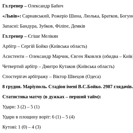
Гл.тренер –
Олександр Бабич
«Львів»:
Сарнавський, Рожеріо Шина, Люлька, Братков, Богунов 
Запасні: Бандура, Зубков, Філіпе, Демків
Гл.тренер –
Єгіше Мелікян
Арбітр – Сергій Бойко (Київська область)
Асистенти – Олександр Марчик, Євген Яковлєв (обидва – Київ
Четвертий арбітр – Дмитро Кутаков (Київська область)
Спостерігач арбітражу – Віктор Швецов (Одеса)
8 грудня. Маріуполь. Стадіон імені В.С.Бойко. 2987 глядачів.
Статистика матчу (в дужках – перший тайм):
Удари: 3 (2) – 5 (1)
Удари в площину воріт: 6 (1) – 5 (4)
Кутові: 1 (0) – 4 (3)