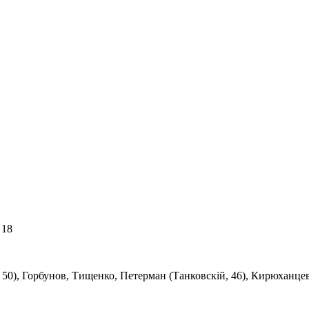
 18
 50), Горбунов, Тищенко, Петерман (Танковскій, 46), Кирюханце