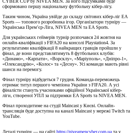
CYBER CUP by NIVEA MEN. За його підсумками буде
сформовано першу національну футбольну кібер-лігу.
Таким чином, Україна увійде до складу світових кібер-ліг EA
Sports — топового розробника ігор. Організатори турніру —
Українська Прем’єр-Ліга, NIVEA MEN та EA Sports.
Для українських геймерів турнір розпочався 24 жовтня на
онлайн-кваліфікації з FIFA20 на консолі Playstation4. За
результатами кваліфікації 8 найкращих гравців пройшли у
фінал, де вони представлятимуть 8 футбольних клубів:
«Динамо», «Карпати», «Ворсклу», «Маріуполь», «Дніпро-1»,
«Олександрію», «Колос» та «Десну». Усі команди мають рівні
шанси на перемогу.
Фінал турніру відбудеться 7 грудня. Команда-переможець
отримає титул першого чемпіона України з FIFA20. А усі
фіналісти стануть учасниками офіційної Української кібер-
ліги, створеної УПЛ за підтримки EA Sports та NIVEA MEN.
Фінал проходитиме на студії Maincast у Києві. Онлайн-
трансляція буде доступна на каналі Maincast у мережі Twitch та
YouTube.
Деталі турніру — на сайті
https://niveamencyber.com.ua
та у