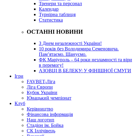
Тренери та персонал
Календар
Турнірна таблиця
Статистика
ОСТАННІ НОВИНИ
З Днем незалежності України!
10 років без Володимира Семеновича.
Пам’ятаємо. Шануємо.
ФК Маріуполь – 64 роки незламності та віри
в перемогу!
АЗОВЦІ В БЕЛЕКУ: У ФІНІШНОЇ СМУГИ
Ігри
FAVBET-Ліга
Ліга Європи
Кубок України
Юнацький чемпіонат
Клуб
Керівництво
Фінансова інформація
Наш логотип
Стадіон ім. Бойка
СК Іллічівець