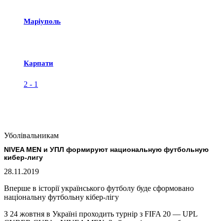
Маріуполь
Карпати
2
-
1
Уболівальникам
NIVEA MEN и УПЛ формируют национальную футбольную
кибер-лигу
28.11.2019
Вперше в історії українського футболу буде сформовано
національну футбольну кібер-лігу
З 24 жовтня в Україні проходить турнір з FIFA 20 — UPL