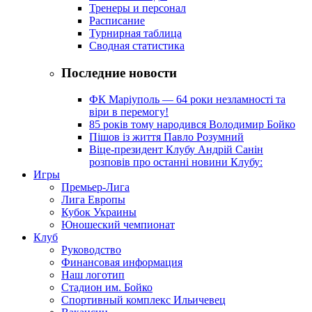
Тренеры и персонал
Расписание
Турнирная таблица
Сводная статистика
Последние новости
ФК Маріуполь — 64 роки незламності та
віри в перемогу!
85 років тому народився Володимир Бойко
Пішов із життя Павло Розумний
Віце-президент Клубу Андрій Санін
розповів про останні новини Клубу:
Игры
Премьер-Лига
Лига Европы
Кубок Украины
Юношеский чемпионат
Клуб
Руководство
Финансовая информация
Наш логотип
Стадион им. Бойко
Спортивный комплекс Ильичевец