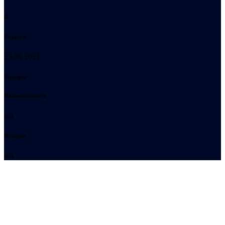
4
Родился:
25.08.2021
Турниры
Национальность
n/a
Позиция
n/a