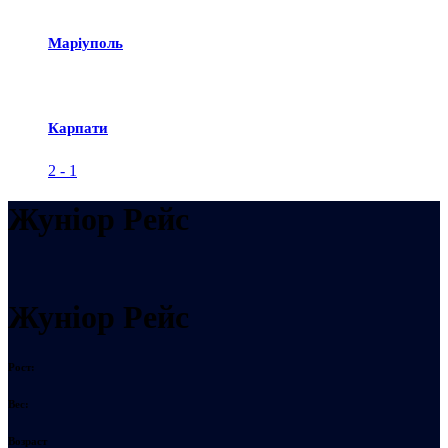
Маріуполь
Карпати
2
-
1
Жуніор Рейс
Жуніор Рейс
Рост:
Вес:
Возраст