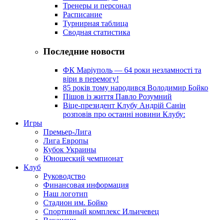
Тренеры и персонал
Расписание
Турнирная таблица
Сводная статистика
Последние новости
ФК Маріуполь — 64 роки незламності та
віри в перемогу!
85 років тому народився Володимир Бойко
Пішов із життя Павло Розумний
Віце-президент Клубу Андрій Санін
розповів про останні новини Клубу:
Игры
Премьер-Лига
Лига Европы
Кубок Украины
Юношеский чемпионат
Клуб
Руководство
Финансовая информация
Наш логотип
Стадион им. Бойко
Спортивный комплекс Ильичевец