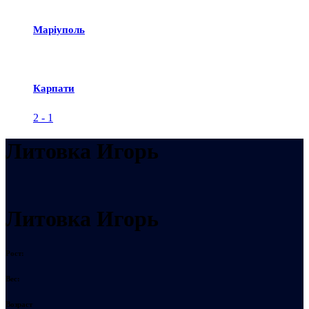
Маріуполь
Карпати
2
-
1
Литовка Игорь
Литовка Игорь
Рост:
Вес:
Возраст