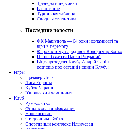
Тренеры и персонал
Расписание
Турнирная таблица
Сводная статистика
Последние новости
ФК Маріуполь — 64 роки незламності та
віри в перемогу!
85 років тому народився Володимир Бойко
Пішов із життя Павло Розумний
Віце-президент Клубу Андрій Санін
розповів про останні новини Клубу:
Игры
Премьер-Лига
Лига Европы
Кубок Украины
Юношеский чемпионат
Клуб
Руководство
Финансовая информация
Наш логотип
Стадион им. Бойко
Спортивный комплекс Ильичевец