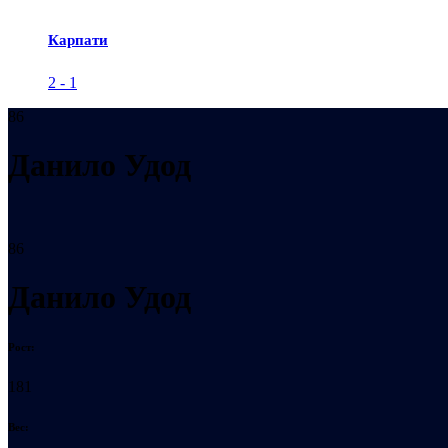
Карпати
2
-
1
86
Данило Удод
86
Данило Удод
Рост:
181
Вес: