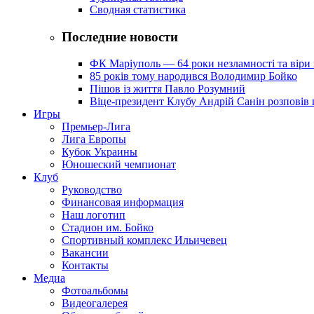
Сводная статистика
Последние новости
ФК Маріуполь — 64 роки незламності та віри 
85 років тому народився Володимир Бойко
Пішов із життя Павло Розумний
Віце-президент Клубу Андрій Санін розповів 
Игры
Премьер-Лига
Лига Европы
Кубок Украины
Юношеский чемпионат
Клуб
Руководство
Финансовая информация
Наш логотип
Стадион им. Бойко
Спортивный комплекс Ильичевец
Вакансии
Контакты
Медиа
Фотоальбомы
Видеогалерея