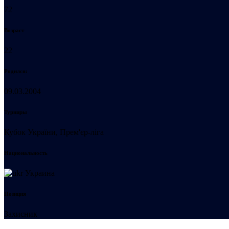
72
Возраст
22
Родился:
09.03.2004
Турниры
Кубок України, Прем'єр-ліга
Национальность
Украина
Позиция
Захисник