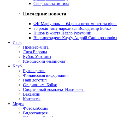
Сводная статистика
Последние новости
ФК Маріуполь — 64 роки незламності та віри 
85 років тому народився Володимир Бойко
Пішов із життя Павло Розумний
Віце-президент Клубу Андрій Санін розповів 
Игры
Премьер-Лига
Лига Европы
Кубок Украины
Юношеский чемпионат
Клуб
Руководство
Финансовая информация
Наш логотип
Стадион им. Бойко
Спортивный комплекс Ильичевец
Вакансии
Контакты
Медиа
Фотоальбомы
Видеогалерея