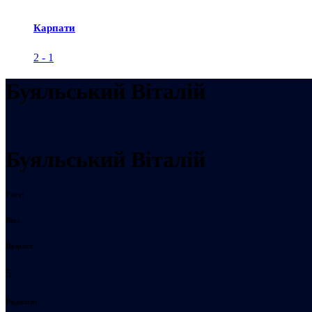
Карпати
2
-
1
Буяльський Віталій
Буяльський Віталій
Рост:
Вес:
Возраст
5
Родился: