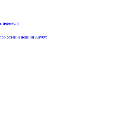
в перемогу!
про останні новини Клубу: