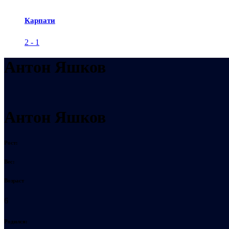
Карпати
2
-
1
Антон Яшков
Антон Яшков
Рост:
Вес:
Возраст
6
Родился: