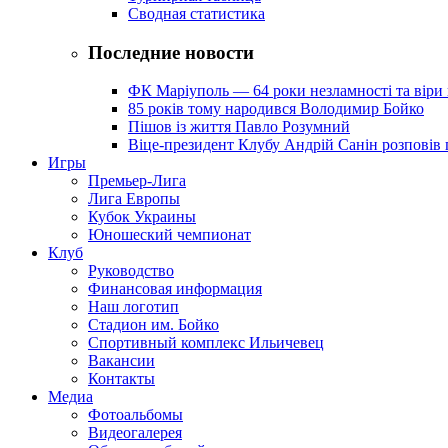
Сводная статистика
Последние новости
ФК Маріуполь — 64 роки незламності та віри 
85 років тому народився Володимир Бойко
Пішов із життя Павло Розумний
Віце-президент Клубу Андрій Санін розповів 
Игры
Премьер-Лига
Лига Европы
Кубок Украины
Юношеский чемпионат
Клуб
Руководство
Финансовая информация
Наш логотип
Стадион им. Бойко
Спортивный комплекс Ильичевец
Вакансии
Контакты
Медиа
Фотоальбомы
Видеогалерея