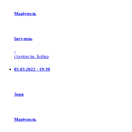
Маріуполь
Iнгулець
-
стадіон ім. Бойка
05.03.2022 - 19:30
Зоря
Маріуполь
-