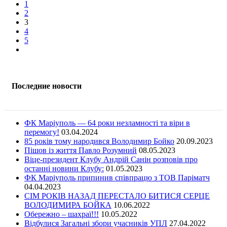
1
2
3
4
5
Последние новости
ФК Маріуполь — 64 роки незламності та віри в
перемогу!
03.04.2024
85 років тому народився Володимир Бойко
20.09.2023
Пішов із життя Павло Розумний
08.05.2023
Віце-президент Клубу Андрій Санін розповів про
останні новини Клубу:
01.05.2023
ФК Маріуполь припинив співпрацю з ТОВ Паріматч
04.04.2023
СІМ РОКІВ НАЗАД ПЕРЕСТАЛО БИТИСЯ СЕРЦЕ
ВОЛОДИМИРА БОЙКА
10.06.2022
Обережно – шахраї!!!
10.05.2022
Відбулися Загальні збори учасників УПЛ
27.04.2022