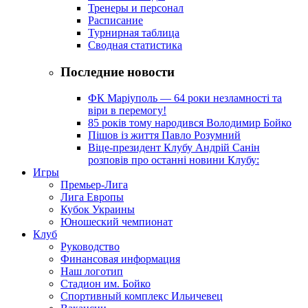
Тренеры и персонал
Расписание
Турнирная таблица
Сводная статистика
Последние новости
ФК Маріуполь — 64 роки незламності та
віри в перемогу!
85 років тому народився Володимир Бойко
Пішов із життя Павло Розумний
Віце-президент Клубу Андрій Санін
розповів про останні новини Клубу:
Игры
Премьер-Лига
Лига Европы
Кубок Украины
Юношеский чемпионат
Клуб
Руководство
Финансовая информация
Наш логотип
Стадион им. Бойко
Спортивный комплекс Ильичевец