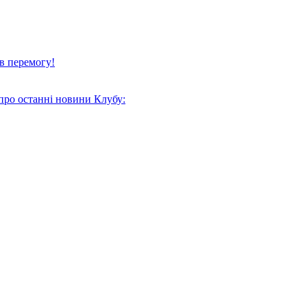
в перемогу!
про останні новини Клубу: