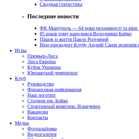
Сводная статистика
Последние новости
ФК Маріуполь — 64 роки незламності та віри 
85 років тому народився Володимир Бойко
Пішов із життя Павло Розумний
Віце-президент Клубу Андрій Санін розповів 
Игры
Премьер-Лига
Лига Европы
Кубок Украины
Юношеский чемпионат
Клуб
Руководство
Финансовая информация
Наш логотип
Стадион им. Бойко
Спортивный комплекс Ильичевец
Вакансии
Контакты
Медиа
Фотоальбомы
Видеогалерея