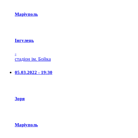
Маріуполь
Iнгулець
-
стадіон ім. Бойка
05.03.2022 - 19:30
Зоря
Маріуполь
-