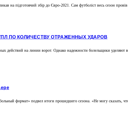
ав на підготовчий збір до Євро-2021. Сам футболіст весь сезон провів у
УПЛ ПО КОЛИЧЕСТВУ ОТРАЖЕННЫХ УДАРОВ
ьных действий на линии ворот. Однако надежности болельщики уделяют
ьере
ьный формат» подвел итоги прошедшего сезона. «Не могу сказать, что 