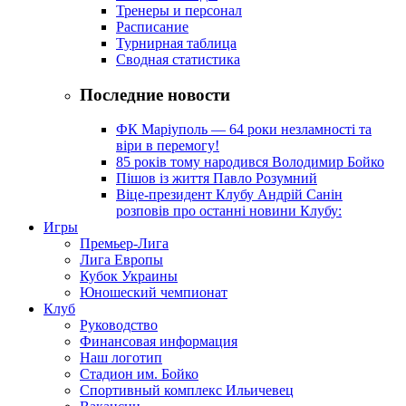
Тренеры и персонал
Расписание
Турнирная таблица
Сводная статистика
Последние новости
ФК Маріуполь — 64 роки незламності та
віри в перемогу!
85 років тому народився Володимир Бойко
Пішов із життя Павло Розумний
Віце-президент Клубу Андрій Санін
розповів про останні новини Клубу:
Игры
Премьер-Лига
Лига Европы
Кубок Украины
Юношеский чемпионат
Клуб
Руководство
Финансовая информация
Наш логотип
Стадион им. Бойко
Спортивный комплекс Ильичевец