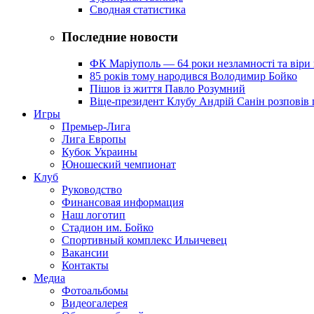
Сводная статистика
Последние новости
ФК Маріуполь — 64 роки незламності та віри 
85 років тому народився Володимир Бойко
Пішов із життя Павло Розумний
Віце-президент Клубу Андрій Санін розповів 
Игры
Премьер-Лига
Лига Европы
Кубок Украины
Юношеский чемпионат
Клуб
Руководство
Финансовая информация
Наш логотип
Стадион им. Бойко
Спортивный комплекс Ильичевец
Вакансии
Контакты
Медиа
Фотоальбомы
Видеогалерея