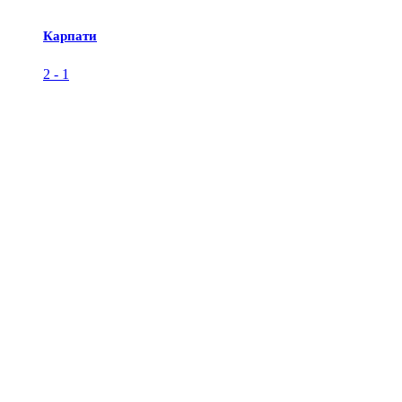
Карпати
2
-
1