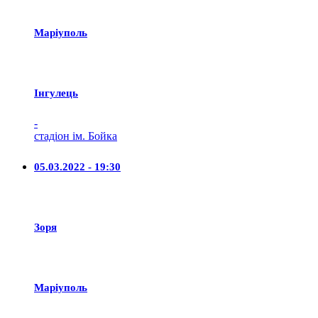
Маріуполь
Iнгулець
-
стадіон ім. Бойка
05.03.2022 - 19:30
Зоря
Маріуполь
-