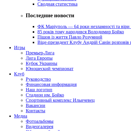
Сводная статистика
Последние новости
ФК Маріуполь — 64 роки незламності та віри 
85 років тому народився Володимир Бойко
Пішов із життя Павло Розумний
Віце-президент Клубу Андрій Санін розповів 
Игры
Премьер-Лига
Лига Европы
Кубок Украины
Юношеский чемпионат
Клуб
Руководство
Финансовая информация
Наш логотип
Стадион им. Бойко
Спортивный комплекс Ильичевец
Вакансии
Контакты
Медиа
Фотоальбомы
Видеогалерея