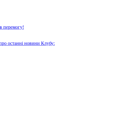
в перемогу!
про останні новини Клубу: