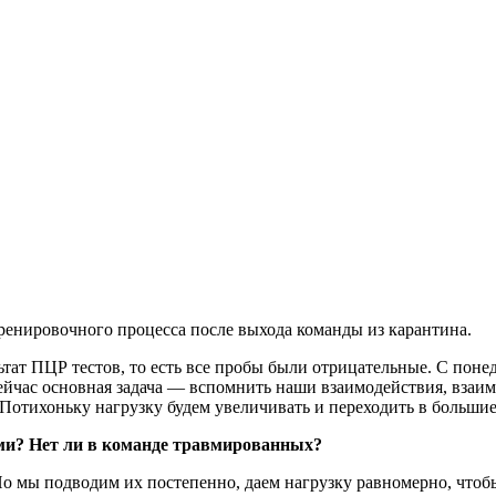
тренировочного процесса после выхода команды из карантина.
ат ПЦР тестов, то есть все пробы были отрицательные. С понеде
сейчас основная задача — вспомнить наши взаимодействия, вза
. Потихоньку нагрузку будем увеличивать и переходить в больши
ми? Нет ли в команде травмированных?
Но мы подводим их постепенно, даем нагрузку равномерно, что