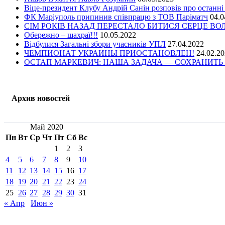
Віце-президент Клубу Андрій Санін розповів про останні
ФК Маріуполь припинив співпрацю з ТОВ Паріматч
04.0
СІМ РОКІВ НАЗАД ПЕРЕСТАЛО БИТИСЯ СЕРЦЕ В
Обережно – шахраї!!!
10.05.2022
Відбулися Загальні збори учасників УПЛ
27.04.2022
ЧЕМПИОНАТ УКРАИНЫ ПРИОСТАНОВЛЕН!
24.02.2
ОСТАП МАРКЕВИЧ: НАША ЗАДАЧА — СОХРАНИТЬ 
Архив новостей
Май 2020
Пн
Вт
Ср
Чт
Пт
Сб
Вс
1
2
3
4
5
6
7
8
9
10
11
12
13
14
15
16
17
18
19
20
21
22
23
24
25
26
27
28
29
30
31
« Апр
Июн »