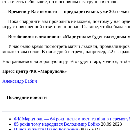
стыки есть небольшие, но в основном вся группа в строю.
— Времени у Вас немного — предварительно, уже 30-го мая
— Пока спарринги мы проводить не можем, поэтому у нас буд
игру с повышенной ответственностью. Главное, чтобы была кон
— Возобновлять чемпионат «Мариуполь» будет выездным ма
— У нас было время посмотреть матчи львовян, проанализирова
множеством голов. В последней встрече, например, 2:2 сыграли
Настраиваемся на хорошую игру. Это будет старт, хочется, чт
Пресс-центр ФК «Мариуполь»
Александр Бабич
Последние новости
ФК Маріуполь — 64 роки незламності та віри в перемогу!
85 років тому народився Володимир Бойко
20.09.2023
Пішов із життя Павло Розумний
08.05.2023