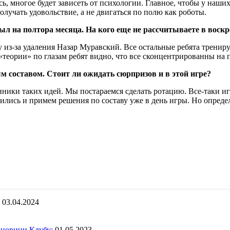
, многое будет зависеть от психологии. Главное, чтобы у наши
олучать удовольствие, а не двигаться по полю как роботы.
л на полтора месяца. На кого еще не рассчитываете в воскр
из-за удаления Назар Муравский. Все остальные ребята тренирую
«теории» по глазам ребят видно, что все сконцентрированны на 
 составом. Стоит ли ожидать сюрпризов и в этой игре?
нники таких идей. Мы постараемся сделать ротацию. Все-таки и
ились и примем решения по составу уже в день игры. Но опреде
03.04.2024
 новини Клубу:
01.05.2023