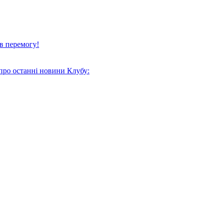
в перемогу!
про останні новини Клубу: