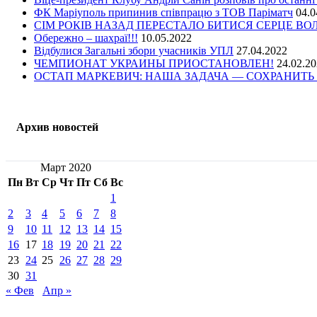
ФК Маріуполь припинив співпрацю з ТОВ Паріматч
04.0
СІМ РОКІВ НАЗАД ПЕРЕСТАЛО БИТИСЯ СЕРЦЕ В
Обережно – шахраї!!!
10.05.2022
Відбулися Загальні збори учасників УПЛ
27.04.2022
ЧЕМПИОНАТ УКРАИНЫ ПРИОСТАНОВЛЕН!
24.02.2
ОСТАП МАРКЕВИЧ: НАША ЗАДАЧА — СОХРАНИТЬ 
Архив новостей
Март 2020
Пн
Вт
Ср
Чт
Пт
Сб
Вс
1
2
3
4
5
6
7
8
9
10
11
12
13
14
15
16
17
18
19
20
21
22
23
24
25
26
27
28
29
30
31
« Фев
Апр »