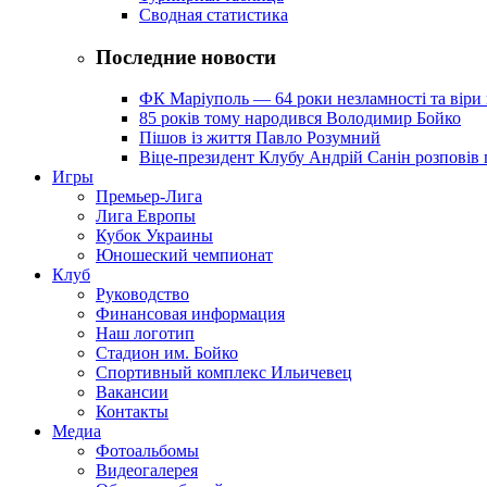
Сводная статистика
Последние новости
ФК Маріуполь — 64 роки незламності та віри 
85 років тому народився Володимир Бойко
Пішов із життя Павло Розумний
Віце-президент Клубу Андрій Санін розповів 
Игры
Премьер-Лига
Лига Европы
Кубок Украины
Юношеский чемпионат
Клуб
Руководство
Финансовая информация
Наш логотип
Стадион им. Бойко
Спортивный комплекс Ильичевец
Вакансии
Контакты
Медиа
Фотоальбомы
Видеогалерея