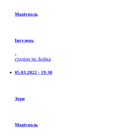
Маріуполь
Iнгулець
-
стадіон ім. Бойка
05.03.2022 - 19:30
Зоря
Маріуполь
-