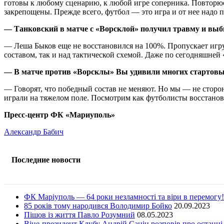
готовы к любому сценарию, к любой игре соперника. Повторюсь
закрепощены. Прежде всего, футбол — это игра и от нее надо п
— Танковский в матче с «Ворсклой» получил травму и выбы
— Леша Быков еще не восстановился на 100%. Пропускает игру 
составом, так и над тактической схемой. Даже по сегодняшней 
— В матче против «Ворсклы» Вы удивили многих стартовым
— Говорят, что победный состав не меняют. Но мы — не сторо
играли на тяжелом поле. Посмотрим как футболисты восстанов
Пресс-центр ФК «Мариуполь»
Александр Бабич
Последние новости
ФК Маріуполь — 64 роки незламності та віри в перемогу!
85 років тому народився Володимир Бойко
20.09.2023
Пішов із життя Павло Розумний
08.05.2023
Віце-президент Клубу Андрій Санін розповів про останні